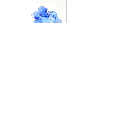
© 2026 by Emilie Crétien - L'Esquisse -
All right reserved - copying or using
photographs from this website is
prohibited and punishable by law.
Impressum
Datenschutzerklärung